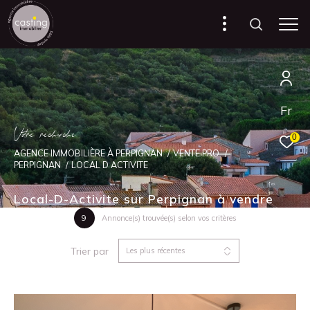
Fr
V
o
r
e
r
e
c
e
c
e
0
AGENCE IMMOBILIÈRE À PERPIGNAN
VENTE PRO
PERPIGNAN
LOCAL D ACTIVITE
Local-D-Activite sur Perpignan à vendre
9
Annonce(s) trouvée(s) selon vos critères
Trier par
Les plus récentes