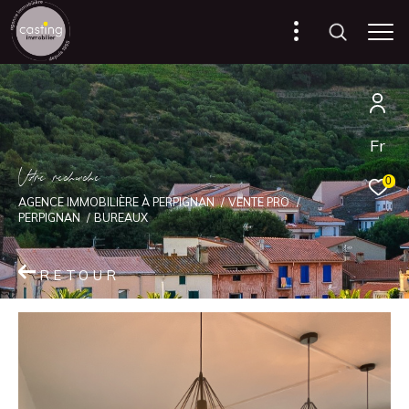
Fr
V
o
r
e
r
e
c
e
c
e
0
AGENCE IMMOBILIÈRE À PERPIGNAN
VENTE PRO
PERPIGNAN
BUREAUX
RETOUR