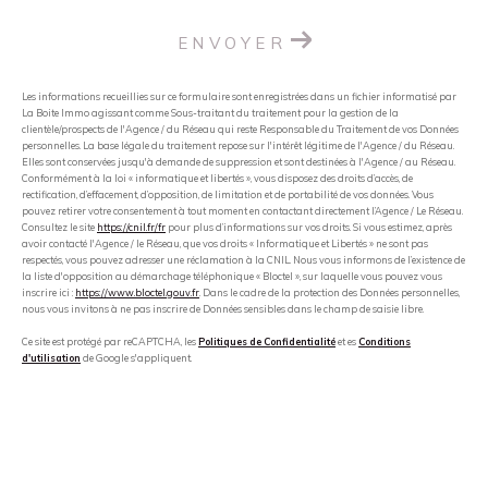
ENVOYER
Les informations recueillies sur ce formulaire sont enregistrées dans un fichier informatisé par
La Boite Immo agissant comme Sous-traitant du traitement pour la gestion de la
clientèle/prospects de l'Agence / du Réseau qui reste Responsable du Traitement de vos Données
personnelles. La base légale du traitement repose sur l'intérêt légitime de l'Agence / du Réseau.
Elles sont conservées jusqu'à demande de suppression et sont destinées à l'Agence / au Réseau.
Conformément à la loi « informatique et libertés », vous disposez des droits d’accès, de
rectification, d’effacement, d’opposition, de limitation et de portabilité de vos données. Vous
pouvez retirer votre consentement à tout moment en contactant directement l’Agence / Le Réseau.
Consultez le site
https://cnil.fr/fr
pour plus d’informations sur vos droits. Si vous estimez, après
avoir contacté l'Agence / le Réseau, que vos droits « Informatique et Libertés » ne sont pas
respectés, vous pouvez adresser une réclamation à la CNIL. Nous vous informons de l’existence de
la liste d'opposition au démarchage téléphonique « Bloctel », sur laquelle vous pouvez vous
inscrire ici :
https://www.bloctel.gouv.fr
. Dans le cadre de la protection des Données personnelles,
nous vous invitons à ne pas inscrire de Données sensibles dans le champ de saisie libre.
Ce site est protégé par reCAPTCHA, les
Politiques de Confidentialité
et es
Conditions
d'utilisation
de Google s'appliquent.