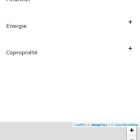
Energie
Copropriété
Leaflet
|
©
Maps
|
© OpenStreetMap
Jawg
+
−