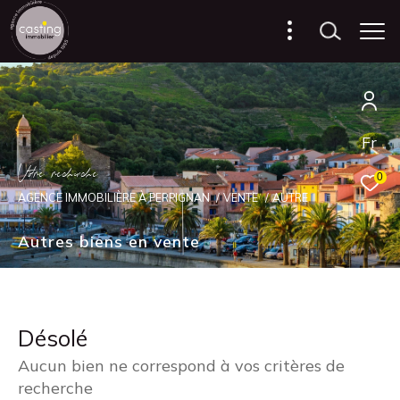
Fr
V
o
r
e
r
e
c
e
c
e
0
AGENCE IMMOBILIÈRE À PERPIGNAN
VENTE
AUTRE
Autres biens en vente
Désolé
Aucun bien ne correspond à vos critères de
recherche