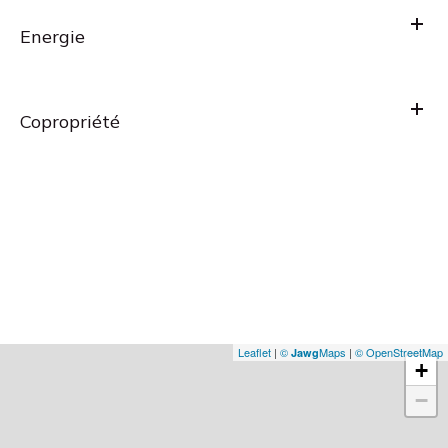
Energie
Copropriété
Leaflet
|
©
Maps
|
© OpenStreetMap
Jawg
+
−