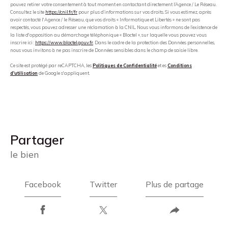
pouvez retirer votre consentement à tout moment en contactant directement l’Agence / Le Réseau.
Consultez le site
https://cnil.fr/fr
pour plus d’informations sur vos droits. Si vous estimez, après
avoir contacté l'Agence / le Réseau, que vos droits « Informatique et Libertés » ne sont pas
respectés, vous pouvez adresser une réclamation à la CNIL. Nous vous informons de l’existence de
la liste d'opposition au démarchage téléphonique « Bloctel », sur laquelle vous pouvez vous
inscrire ici :
https://www.bloctel.gouv.fr
. Dans le cadre de la protection des Données personnelles,
nous vous invitons à ne pas inscrire de Données sensibles dans le champ de saisie libre.
Ce site est protégé par reCAPTCHA, les
Politiques de Confidentialité
et es
Conditions
d'utilisation
de Google s'appliquent.
partager
le bien
Facebook
Twitter
Plus de partage