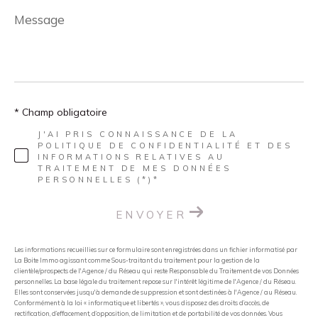
Message
*
* Champ obligatoire
J'AI PRIS CONNAISSANCE DE LA
POLITIQUE DE CONFIDENTIALITÉ ET DES
INFORMATIONS RELATIVES AU
TRAITEMENT DE MES DONNÉES
PERSONNELLES (*)*
ENVOYER
Les informations recueillies sur ce formulaire sont enregistrées dans un fichier informatisé par
La Boite Immo agissant comme Sous-traitant du traitement pour la gestion de la
clientèle/prospects de l'Agence / du Réseau qui reste Responsable du Traitement de vos Données
personnelles. La base légale du traitement repose sur l'intérêt légitime de l'Agence / du Réseau.
Elles sont conservées jusqu'à demande de suppression et sont destinées à l'Agence / au Réseau.
Conformément à la loi « informatique et libertés », vous disposez des droits d’accès, de
rectification, d’effacement, d’opposition, de limitation et de portabilité de vos données. Vous