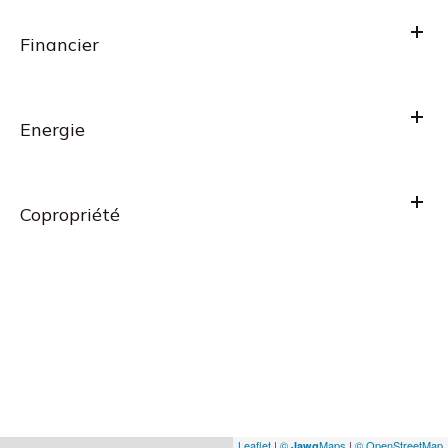
Financier
Energie
Copropriété
Leaflet
|
©
Maps
|
© OpenStreetMap
Jawg