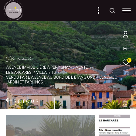
Fr
V
o
r
e
r
e
c
e
c
e
0
AGENCE IMMOBILIÈRE À PERPIGNAN
VENTE
LE BARCARES
VILLA
T3
VENDU PAR L AGENCE AU BORD DE L ETANG UNE VILLA AVEC
JARDIN ET PARKINGS
RETOUR