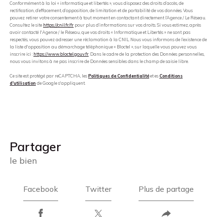
Conformément à la loi « informatique et libertés », vous disposez des droits d’accès, de
rectification, d’effacement, d’opposition, de limitation et de portabilité de vos données. Vous
pouvez retirer votre consentement à tout moment en contactant directement l’Agence / Le Réseau.
Consultez le site
https://cnil.fr/fr
pour plus d’informations sur vos droits. Si vous estimez, après
avoir contacté l'Agence / le Réseau, que vos droits « Informatique et Libertés » ne sont pas
respectés, vous pouvez adresser une réclamation à la CNIL. Nous vous informons de l’existence de
la liste d'opposition au démarchage téléphonique « Bloctel », sur laquelle vous pouvez vous
inscrire ici :
https://www.bloctel.gouv.fr
. Dans le cadre de la protection des Données personnelles,
nous vous invitons à ne pas inscrire de Données sensibles dans le champ de saisie libre.
Ce site est protégé par reCAPTCHA, les
Politiques de Confidentialité
et es
Conditions
d'utilisation
de Google s'appliquent.
partager
le bien
Facebook
Twitter
Plus de partage