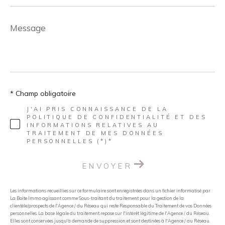
Message
*
* Champ obligatoire
J'AI PRIS CONNAISSANCE DE LA
POLITIQUE DE CONFIDENTIALITÉ ET DES
INFORMATIONS RELATIVES AU
TRAITEMENT DE MES DONNÉES
PERSONNELLES (*)*
ENVOYER
Les informations recueillies sur ce formulaire sont enregistrées dans un fichier informatisé par
La Boite Immo agissant comme Sous-traitant du traitement pour la gestion de la
clientèle/prospects de l'Agence / du Réseau qui reste Responsable du Traitement de vos Données
personnelles. La base légale du traitement repose sur l'intérêt légitime de l'Agence / du Réseau.
Elles sont conservées jusqu'à demande de suppression et sont destinées à l'Agence / au Réseau.