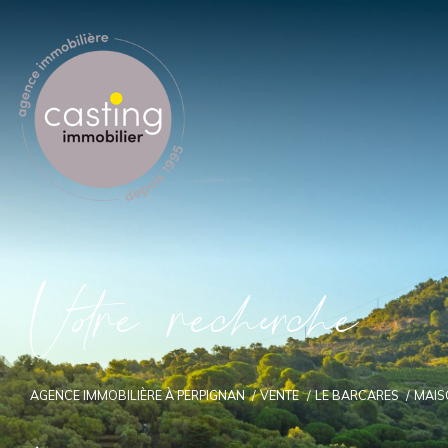
V
o
r
e
r
e
c
e
c
e
AGENCE IMMOBILIÈRE À PERPIGNAN
VENTE
LE BARCARES
MAIS