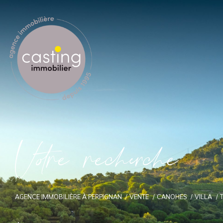
V
o
r
e
r
e
c
e
c
e
AGENCE IMMOBILIÈRE À PERPIGNAN
VENTE
CANOHES
VILLA