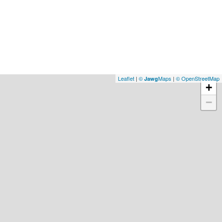
Leaflet
|
©
Maps
|
© OpenStreetMap
Jawg
+
−