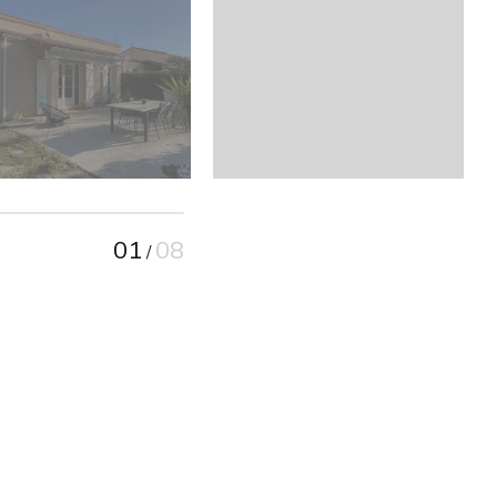
01
08
/