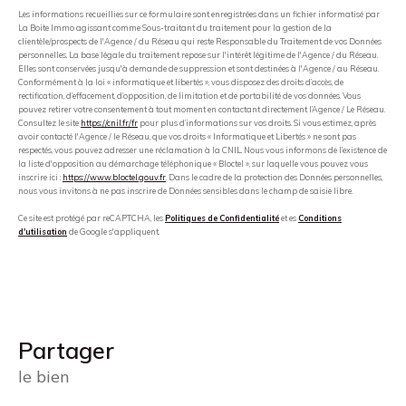
Les informations recueillies sur ce formulaire sont enregistrées dans un fichier informatisé par
La Boite Immo agissant comme Sous-traitant du traitement pour la gestion de la
clientèle/prospects de l'Agence / du Réseau qui reste Responsable du Traitement de vos Données
personnelles. La base légale du traitement repose sur l'intérêt légitime de l'Agence / du Réseau.
Elles sont conservées jusqu'à demande de suppression et sont destinées à l'Agence / au Réseau.
Conformément à la loi « informatique et libertés », vous disposez des droits d’accès, de
rectification, d’effacement, d’opposition, de limitation et de portabilité de vos données. Vous
pouvez retirer votre consentement à tout moment en contactant directement l’Agence / Le Réseau.
Consultez le site
https://cnil.fr/fr
pour plus d’informations sur vos droits. Si vous estimez, après
avoir contacté l'Agence / le Réseau, que vos droits « Informatique et Libertés » ne sont pas
respectés, vous pouvez adresser une réclamation à la CNIL. Nous vous informons de l’existence de
la liste d'opposition au démarchage téléphonique « Bloctel », sur laquelle vous pouvez vous
inscrire ici :
https://www.bloctel.gouv.fr
. Dans le cadre de la protection des Données personnelles,
nous vous invitons à ne pas inscrire de Données sensibles dans le champ de saisie libre.
Ce site est protégé par reCAPTCHA, les
Politiques de Confidentialité
et es
Conditions
d'utilisation
de Google s'appliquent.
partager
le bien