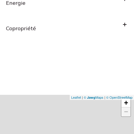
Energie
Copropriété
Leaflet
|
©
Maps
|
© OpenStreetMap
Jawg
+
−