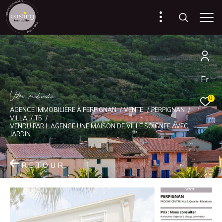
Fr
V
o
r
e
r
e
c
e
c
e
0
AGENCE IMMOBILIÈRE À PERPIGNAN
VENTE
PERPIGNAN
VILLA
T5
VENDU PAR L AGENCE UNE MAISON DE VILLE SOIGNEE AVEC
JARDIN
RETOUR