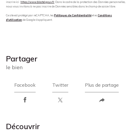
inscrire ici :
https://www.bloctel.gouv.fr
. Dans le cadre de la protection des Données personnelles,
nous vous invitons à ne pas inscrire de Données sensibles dans le champ de saisie libre.
Ce site est protégé par reCAPTCHA, les
Politiques de Confidentialité
et es
Conditions
d'utilisation
de Google s'appliquent.
partager
le bien
Facebook
Twitter
Plus de partage
découvrir