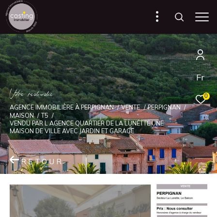
Fr
V
o
r
e
r
e
c
e
c
e
0
AGENCE IMMOBILIÈRE À PERPIGNAN
VENTE
PERPIGNAN
MAISON
T5
VENDU PAR L AGENCE QUARTIER DE LA LUNETTE UNE
MAISON DE VILLE AVEC JARDIN ET GARAGE
RETOUR