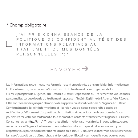
* Champ obligatoire
J'AI PRIS CONNAISSANCE DE LA
POLITIQUE DE CONFIDENTIALITÉ ET DES
INFORMATIONS RELATIVES AU
TRAITEMENT DE MES DONNÉES
PERSONNELLES (*)*
ENVOYER
Les informations recueillies sur ce formulaire sont enregistrées dans un fichier informatisé par
La Boite Immo agissant comme Sous-traitant du traitement pour la gestion de la
clientèle/prospects de l'Agence / du Réseau qui reste Responsable du Traitement de vos Données
personnelles. La base légale du traitement repose sur l'intérêt légitime de l'Agence / du Réseau.
Elles sont conservées jusqu'à demande de suppression et sont destinées à l'Agence / au Réseau.
Conformément à la loi « informatique et libertés », vous disposez des droits d’accès, de
rectification, d’effacement, d’opposition, de limitation et de portabilité de vos données. Vous
pouvez retirer votre consentement à tout moment en contactant directement l’Agence / Le Réseau.
Consultez le site
https://cnil.fr/fr
pour plus d’informations sur vos droits. Si vous estimez, après
avoir contacté l'Agence / le Réseau, que vos droits « Informatique et Libertés » ne sont pas
respectés, vous pouvez adresser une réclamation à la CNIL. Nous vous informons de l’existence de
la liste d'opposition au démarchage téléphonique « Bloctel », sur laquelle vous pouvez vous