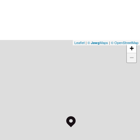
Leaflet
|
©
Maps
|
© OpenStreetMap
Jawg
+
−