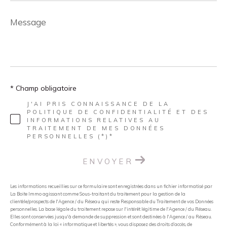
Message
*
* Champ obligatoire
J'AI PRIS CONNAISSANCE DE LA
POLITIQUE DE CONFIDENTIALITÉ ET DES
INFORMATIONS RELATIVES AU
TRAITEMENT DE MES DONNÉES
PERSONNELLES (*)*
ENVOYER
Les informations recueillies sur ce formulaire sont enregistrées dans un fichier informatisé par
La Boite Immo agissant comme Sous-traitant du traitement pour la gestion de la
clientèle/prospects de l'Agence / du Réseau qui reste Responsable du Traitement de vos Données
personnelles. La base légale du traitement repose sur l'intérêt légitime de l'Agence / du Réseau.
Elles sont conservées jusqu'à demande de suppression et sont destinées à l'Agence / au Réseau.
Conformément à la loi « informatique et libertés », vous disposez des droits d’accès, de