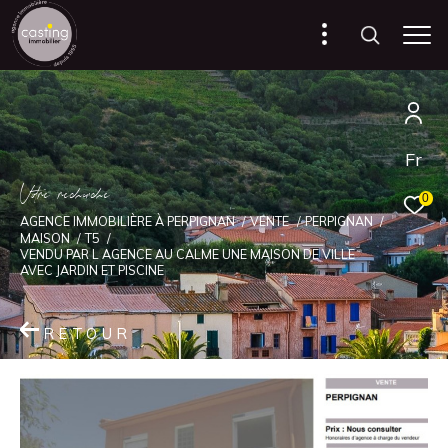
Fr
V
o
r
e
r
e
c
e
c
e
0
AGENCE IMMOBILIÈRE À PERPIGNAN
VENTE
PERPIGNAN
MAISON
T5
VENDU PAR L AGENCE AU CALME UNE MAISON DE VILLE
AVEC JARDIN ET PISCINE
RETOUR