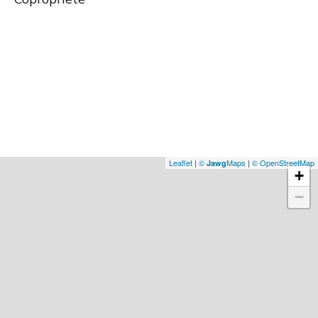
Leaflet
|
©
Maps
|
© OpenStreetMap
Jawg
+
−