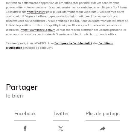
rectification, d’effacement, d’opposition, de limitation et de portabilité de vos données. Vous
pouvez retirer votre consentement à tout moment en contactant directement l’Agence / Le Réseau.
Consultez le site
https://cnil.fr/fr
pour plus d’informations sur vos droits. Si vous estimez, après
avoir contacté l'Agence / le Réseau, que vos droits « Informatique et Libertés » ne sont pas
respectés, vous pouvez adresser une réclamation à la CNIL. Nous vous informons de l’existence de
la liste d'opposition au démarchage téléphonique « Bloctel », sur laquelle vous pouvez vous
inscrire ici :
https://www.bloctel.gouv.fr
. Dans le cadre de la protection des Données personnelles,
nous vous invitons à ne pas inscrire de Données sensibles dans le champ de saisie libre.
Ce site est protégé par reCAPTCHA, les
Politiques de Confidentialité
et es
Conditions
d'utilisation
de Google s'appliquent.
partager
le bien
Facebook
Twitter
Plus de partage