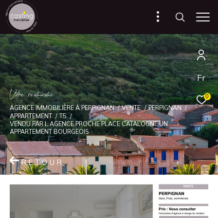
Fr
V
o
r
e
r
e
c
e
c
e
0
AGENCE IMMOBILIÈRE À PERPIGNAN
VENTE
PERPIGNAN
APPARTEMENT
T5
VENDU PAR L AGENCE PROCHE PLACE CATALOGNE UN
APPARTEMENT BOURGEOIS
RETOUR