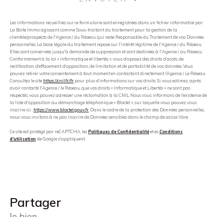
Les informations recueillies sur ce formulaire sont enregistrées dans un fichier informatisé par
La Boite Immo agissant comme Sous-traitant du traitement pour la gestion de la
clientèle/prospects de l'Agence / du Réseau qui reste Responsable du Traitement de vos Données
personnelles. La base légale du traitement repose sur l'intérêt légitime de l'Agence / du Réseau.
Elles sont conservées jusqu'à demande de suppression et sont destinées à l'Agence / au Réseau.
Conformément à la loi « informatique et libertés », vous disposez des droits d’accès, de
rectification, d’effacement, d’opposition, de limitation et de portabilité de vos données. Vous
pouvez retirer votre consentement à tout moment en contactant directement l’Agence / Le Réseau.
Consultez le site
https://cnil.fr/fr
pour plus d’informations sur vos droits. Si vous estimez, après
avoir contacté l'Agence / le Réseau, que vos droits « Informatique et Libertés » ne sont pas
respectés, vous pouvez adresser une réclamation à la CNIL. Nous vous informons de l’existence de
la liste d'opposition au démarchage téléphonique « Bloctel », sur laquelle vous pouvez vous
inscrire ici :
https://www.bloctel.gouv.fr
. Dans le cadre de la protection des Données personnelles,
nous vous invitons à ne pas inscrire de Données sensibles dans le champ de saisie libre.
Ce site est protégé par reCAPTCHA, les
Politiques de Confidentialité
et es
Conditions
d'utilisation
de Google s'appliquent.
partager
le bien