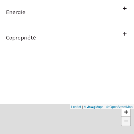
Energie
Copropriété
Leaflet
|
©
Maps
|
© OpenStreetMap
Jawg
+
−