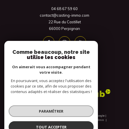
04 68 67 59 60
contact@casting-immo.com
22 Rue du Castillet
66000
Perpignan
Comme beaucoup, notre site
utilise les cookies
On aimerait vous accompagner pendant
votre visite.
En poursuivant, vous acceptez l'utilisation des
Adhérents
cookies par ce site, afin de vous proposer des
contenus adaptés et réaliser des statistiques !
PARAMÉTRER
© 2026 | Tous droits réservés | Traduction powered by Google |
Nos honoraires
Plan du site
Mentions légales
Admin
Nos liens
Politique RGPD
Cookies
TOUT ACCEPTER