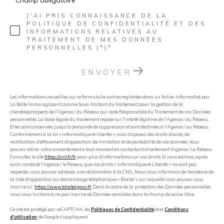
J'AI PRIS CONNAISSANCE DE LA
POLITIQUE DE CONFIDENTIALITÉ ET DES
INFORMATIONS RELATIVES AU
TRAITEMENT DE MES DONNÉES
PERSONNELLES (*)*
ENVOYER
Les informations recueillies sur ce formulaire sont enregistrées dans un fichier informatisé par
La Boite Immo agissant comme Sous-traitant du traitement pour la gestion de la
clientèle/prospects de l'Agence / du Réseau qui reste Responsable du Traitement de vos Données
personnelles. La base légale du traitement repose sur l'intérêt légitime de l'Agence / du Réseau.
Elles sont conservées jusqu'à demande de suppression et sont destinées à l'Agence / au Réseau.
Conformément à la loi « informatique et libertés », vous disposez des droits d’accès, de
rectification, d’effacement, d’opposition, de limitation et de portabilité de vos données. Vous
pouvez retirer votre consentement à tout moment en contactant directement l’Agence / Le Réseau.
Consultez le site
https://cnil.fr/fr
pour plus d’informations sur vos droits. Si vous estimez, après
avoir contacté l'Agence / le Réseau, que vos droits « Informatique et Libertés » ne sont pas
respectés, vous pouvez adresser une réclamation à la CNIL. Nous vous informons de l’existence de
la liste d'opposition au démarchage téléphonique « Bloctel », sur laquelle vous pouvez vous
inscrire ici :
https://www.bloctel.gouv.fr
. Dans le cadre de la protection des Données personnelles,
nous vous invitons à ne pas inscrire de Données sensibles dans le champ de saisie libre.
Ce site est protégé par reCAPTCHA, les
Politiques de Confidentialité
et es
Conditions
d'utilisation
de Google s'appliquent.