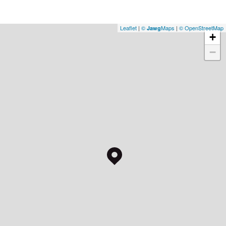
Leaflet
|
©
Maps
|
© OpenStreetMap
Jawg
+
−