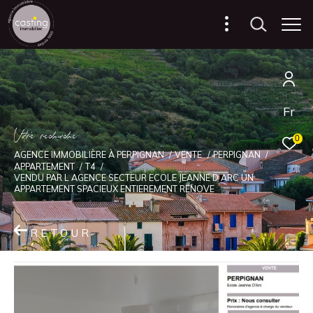
Fr
V
o
r
e
r
e
c
e
c
e
0
AGENCE IMMOBILIÈRE À PERPIGNAN
VENTE
PERPIGNAN
APPARTEMENT
T4
VENDU PAR L AGENCE SECTEUR ECOLE JEANNE D ARC UN
APPARTEMENT SPACIEUX ENTIEREMENT RENOVE
RETOUR