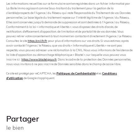
Les informations recueillies sur ce formulaire sont enregistrées dans un fichier informatisé par
La Boite Immo agissant comme Sous-traitant du traitement pour la gestion de la
clientèle/prospects de l'Agence / du Réseau qui reste Responsable du Traitement de vos Données
personnelles. La base légale du traitement repose sur l'intérêt légitime de l'Agence / du Réseau.
Elles sont conservées jusqu'à demande de suppression et sont destinées à l'Agence / au Réseau.
Conformément à la loi « informatique et libertés », vous disposez des droits d’accès, de
rectification, d’effacement, d’opposition, de limitation et de portabilité de vos données. Vous
pouvez retirer votre consentement à tout moment en contactant directement l’Agence / Le Réseau.
Consultez le site
https://cnil.fr/fr
pour plus d’informations sur vos droits. Si vous estimez, après
avoir contacté l'Agence / le Réseau, que vos droits « Informatique et Libertés » ne sont pas
respectés, vous pouvez adresser une réclamation à la CNIL. Nous vous informons de l’existence de
la liste d'opposition au démarchage téléphonique « Bloctel », sur laquelle vous pouvez vous
inscrire ici :
https://www.bloctel.gouv.fr
. Dans le cadre de la protection des Données personnelles,
nous vous invitons à ne pas inscrire de Données sensibles dans le champ de saisie libre.
Ce site est protégé par reCAPTCHA, les
Politiques de Confidentialité
et es
Conditions
d'utilisation
de Google s'appliquent.
partager
le bien