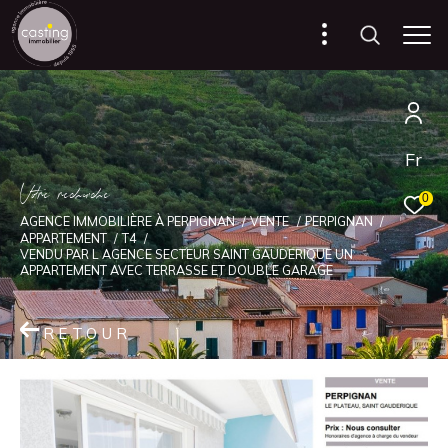
Fr
V
o
r
e
r
e
c
e
c
e
0
AGENCE IMMOBILIÈRE À PERPIGNAN
VENTE
PERPIGNAN
APPARTEMENT
T4
VENDU PAR L AGENCE SECTEUR SAINT GAUDERIQUE UN
APPARTEMENT AVEC TERRASSE ET DOUBLE GARAGE
RETOUR