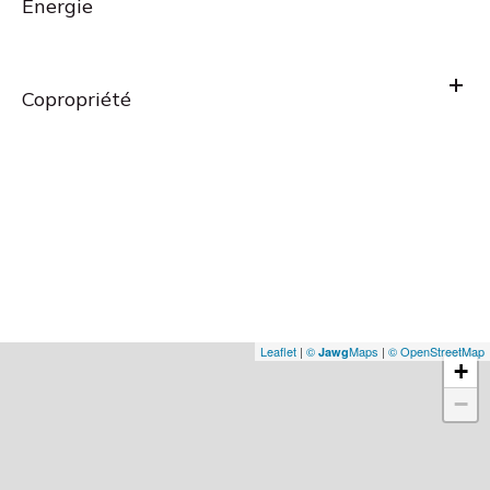
Energie
Copropriété
Leaflet
|
©
Maps
|
© OpenStreetMap
Jawg
+
−