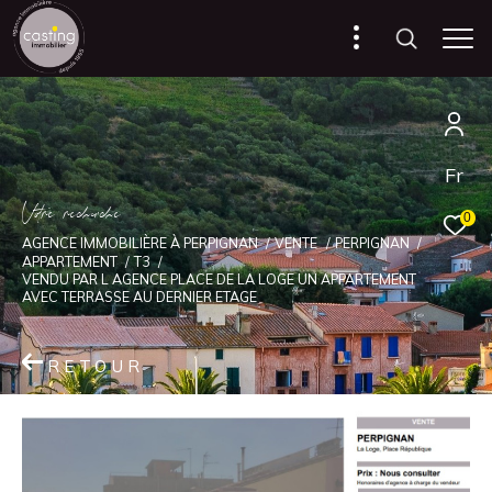
Fr
V
o
r
e
r
e
c
e
c
e
0
AGENCE IMMOBILIÈRE À PERPIGNAN
VENTE
PERPIGNAN
APPARTEMENT
T3
VENDU PAR L AGENCE PLACE DE LA LOGE UN APPARTEMENT
AVEC TERRASSE AU DERNIER ETAGE
RETOUR