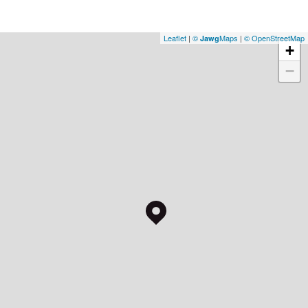
Leaflet
|
©
Maps
|
© OpenStreetMap
Jawg
+
−