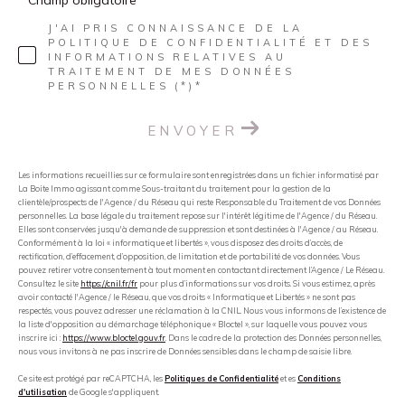
J'AI PRIS CONNAISSANCE DE LA
POLITIQUE DE CONFIDENTIALITÉ ET DES
INFORMATIONS RELATIVES AU
TRAITEMENT DE MES DONNÉES
PERSONNELLES (*)*
ENVOYER
Les informations recueillies sur ce formulaire sont enregistrées dans un fichier informatisé par
La Boite Immo agissant comme Sous-traitant du traitement pour la gestion de la
clientèle/prospects de l'Agence / du Réseau qui reste Responsable du Traitement de vos Données
personnelles. La base légale du traitement repose sur l'intérêt légitime de l'Agence / du Réseau.
Elles sont conservées jusqu'à demande de suppression et sont destinées à l'Agence / au Réseau.
Conformément à la loi « informatique et libertés », vous disposez des droits d’accès, de
rectification, d’effacement, d’opposition, de limitation et de portabilité de vos données. Vous
pouvez retirer votre consentement à tout moment en contactant directement l’Agence / Le Réseau.
Consultez le site
https://cnil.fr/fr
pour plus d’informations sur vos droits. Si vous estimez, après
avoir contacté l'Agence / le Réseau, que vos droits « Informatique et Libertés » ne sont pas
respectés, vous pouvez adresser une réclamation à la CNIL. Nous vous informons de l’existence de
la liste d'opposition au démarchage téléphonique « Bloctel », sur laquelle vous pouvez vous
inscrire ici :
https://www.bloctel.gouv.fr
. Dans le cadre de la protection des Données personnelles,
nous vous invitons à ne pas inscrire de Données sensibles dans le champ de saisie libre.
Ce site est protégé par reCAPTCHA, les
Politiques de Confidentialité
et es
Conditions
d'utilisation
de Google s'appliquent.