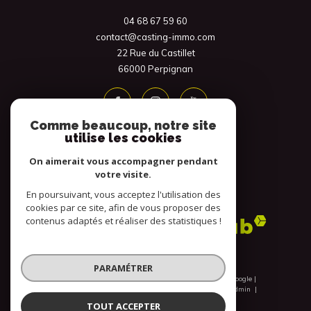
04 68 67 59 60
contact@casting-immo.com
22 Rue du Castillet
66000
Perpignan
Comme beaucoup, notre site
utilise les cookies
On aimerait vous accompagner pendant
votre visite.
En poursuivant, vous acceptez l'utilisation des
Adhérents
cookies par ce site, afin de vous proposer des
contenus adaptés et réaliser des statistiques !
PARAMÉTRER
© 2026 | Tous droits réservés | Traduction powered by Google |
Nos honoraires
Plan du site
Mentions légales
Admin
Nos liens
Politique RGPD
Cookies
TOUT ACCEPTER