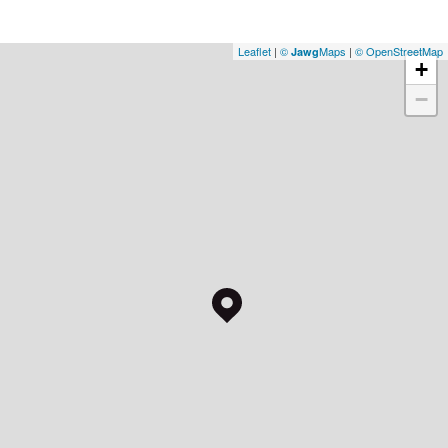
Leaflet
|
©
Maps
|
© OpenStreetMap
Jawg
+
−