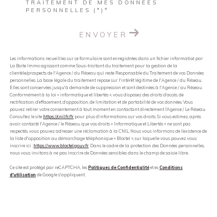
TRAITEMENT DE MES DONNÉES
PERSONNELLES (*)*
ENVOYER
Les informations recueillies sur ce formulaire sont enregistrées dans un fichier informatisé par
La Boite Immo agissant comme Sous-traitant du traitement pour la gestion de la
clientèle/prospects de l'Agence / du Réseau qui reste Responsable du Traitement de vos Données
personnelles. La base légale du traitement repose sur l'intérêt légitime de l'Agence / du Réseau.
Elles sont conservées jusqu'à demande de suppression et sont destinées à l'Agence / au Réseau.
Conformément à la loi « informatique et libertés », vous disposez des droits d’accès, de
rectification, d’effacement, d’opposition, de limitation et de portabilité de vos données. Vous
pouvez retirer votre consentement à tout moment en contactant directement l’Agence / Le Réseau.
Consultez le site
https://cnil.fr/fr
pour plus d’informations sur vos droits. Si vous estimez, après
avoir contacté l'Agence / le Réseau, que vos droits « Informatique et Libertés » ne sont pas
respectés, vous pouvez adresser une réclamation à la CNIL. Nous vous informons de l’existence de
la liste d'opposition au démarchage téléphonique « Bloctel », sur laquelle vous pouvez vous
inscrire ici :
https://www.bloctel.gouv.fr
. Dans le cadre de la protection des Données personnelles,
nous vous invitons à ne pas inscrire de Données sensibles dans le champ de saisie libre.
Ce site est protégé par reCAPTCHA, les
Politiques de Confidentialité
et es
Conditions
d'utilisation
de Google s'appliquent.