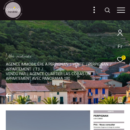
Fr
V
o
r
e
r
e
c
e
c
e
0
AGENCE IMMOBILIÈRE À PERPIGNAN
VENTE
PERPIGNAN
APPARTEMENT
T3
VENDU PAR L AGENCE QUARTIER LAS COBAS UN
APPARTEMENT AVEC PANORAMA 180
RETOUR