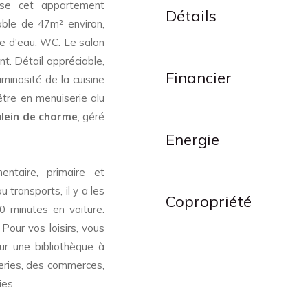
ose cet appartement
Détails
able de 47m² environ,
le d'eau, WC. Le salon
nt. Détail appréciable,
Financier
luminosité de la cuisine
être en menuiserie alu
plein de charme
, géré
Energie
entaire, primaire et
 transports, il y a les
Copropriété
0 minutes en voiture.
Pour vos loisirs, vous
ur une bibliothèque à
geries, des commerces,
ies.