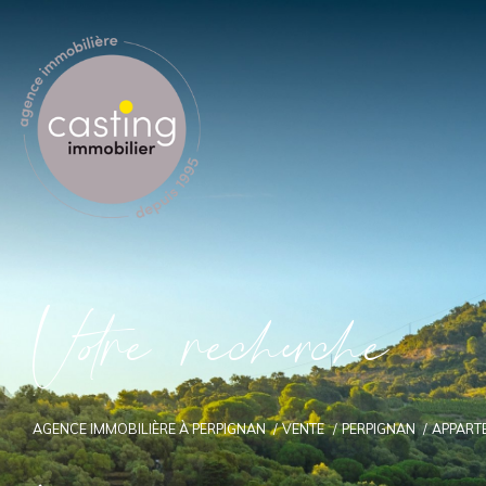
V
o
r
e
r
e
c
e
c
e
AGENCE IMMOBILIÈRE À PERPIGNAN
VENTE
PERPIGNAN
APPART