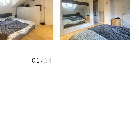
01
14
/