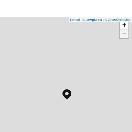
Leaflet
|
©
Maps
|
© OpenStreetMap
Jawg
+
−