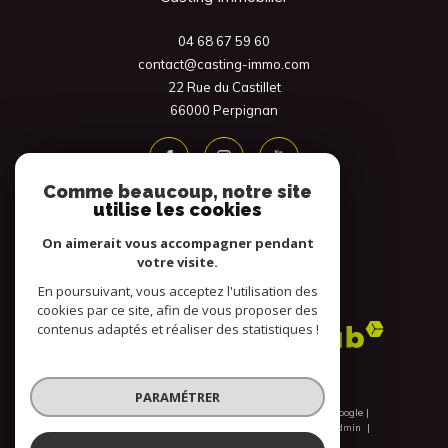
04 68 67 59 60
contact@casting-immo.com
22 Rue du Castillet
66000
Perpignan
Comme beaucoup, notre site
utilise les cookies
On aimerait vous accompagner pendant
votre visite.
En poursuivant, vous acceptez l'utilisation des
Adhérents
cookies par ce site, afin de vous proposer des
contenus adaptés et réaliser des statistiques !
PARAMÉTRER
© 2026 | Tous droits réservés | Traduction powered by Google |
Nos honoraires
Plan du site
Mentions légales
Admin
Nos liens
Politique RGPD
Cookies