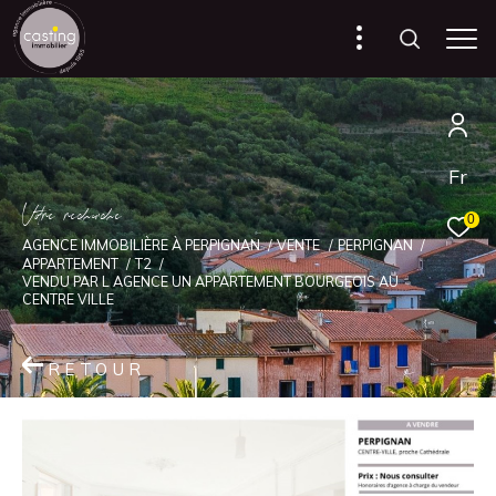
Fr
V
o
r
e
r
e
c
e
c
e
0
AGENCE IMMOBILIÈRE À PERPIGNAN
VENTE
PERPIGNAN
APPARTEMENT
T2
VENDU PAR L AGENCE UN APPARTEMENT BOURGEOIS AU
CENTRE VILLE
RETOUR