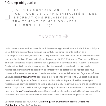
* Champ obligatoire
J'AI PRIS CONNAISSANCE DE LA
POLITIQUE DE CONFIDENTIALITÉ ET DES
INFORMATIONS RELATIVES AU
TRAITEMENT DE MES DONNÉES
PERSONNELLES (*)*
ENVOYER
Les informations recueillies sur ce formulaire sont enregistrées dans un fichier informatisé par
La Boite Immo agissant comme Sous-traitant du traitement pour la gestion de la
clientèle/prospects de l'Agence / du Réseau qui reste Responsable du Traitement de vos Données
personnelles. La base légale du traitement repose sur l'intérêt légitime de l'Agence / du Réseau.
Elles sont conservées jusqu'à demande de suppression et sont destinées à l'Agence / au Réseau.
Conformément à la loi « informatique et libertés », vous disposez des droits d’accès, de
rectification, d’effacement, d’opposition, de limitation et de portabilité de vos données. Vous
pouvez retirer votre consentement à tout moment en contactant directement l’Agence / Le Réseau.
Consultez le site
https://cnil.fr/fr
pour plus d’informations sur vos droits. Si vous estimez, après
avoir contacté l'Agence / le Réseau, que vos droits « Informatique et Libertés » ne sont pas
respectés, vous pouvez adresser une réclamation à la CNIL. Nous vous informons de l’existence de
la liste d'opposition au démarchage téléphonique « Bloctel », sur laquelle vous pouvez vous
inscrire ici :
https://www.bloctel.gouv.fr
. Dans le cadre de la protection des Données personnelles,
nous vous invitons à ne pas inscrire de Données sensibles dans le champ de saisie libre.
Ce site est protégé par reCAPTCHA, les
Politiques de Confidentialité
et es
Conditions
d'utilisation
de Google s'appliquent.