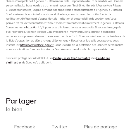
clientèle/prospects de l'Agence / du Réseau qui reste Responsable du Traitement de vos Données
personnelles. La base légale du traitement repose sur l'intérêt légitime de l'Agence / du Réseau.
Elles sont conservées jusqu'à demande de suppression et sont destinées à l'Agence / au Réseau.
Conformément à la loi « informatique et libertés », vous disposez des droits d’accès, de
rectification, d’effacement, d’opposition, de limitation et de portabilité de vos données. Vous
pouvez retirer votre consentement à tout moment en contactant directement l’Agence / Le Réseau.
Consultez le site
https://cnil.fr/fr
pour plus d’informations sur vos droits. Si vous estimez, après
avoir contacté l'Agence / le Réseau, que vos droits « Informatique et Libertés » ne sont pas
respectés, vous pouvez adresser une réclamation à la CNIL. Nous vous informons de l’existence de
la liste d'opposition au démarchage téléphonique « Bloctel », sur laquelle vous pouvez vous
inscrire ici :
https://www.bloctel.gouv.fr
. Dans le cadre de la protection des Données personnelles,
nous vous invitons à ne pas inscrire de Données sensibles dans le champ de saisie libre.
Ce site est protégé par reCAPTCHA, les
Politiques de Confidentialité
et es
Conditions
d'utilisation
de Google s'appliquent.
partager
le bien
Facebook
Twitter
Plus de partage