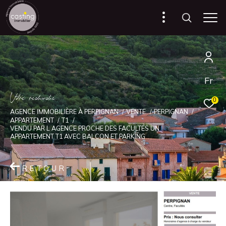
Fr
V
o
r
e
r
e
c
e
c
e
0
AGENCE IMMOBILIÈRE À PERPIGNAN
VENTE
PERPIGNAN
APPARTEMENT
T1
VENDU PAR L AGENCE PROCHE DES FACULTES UN
APPARTEMENT T1 AVEC BALCON ET PARKING
RETOUR