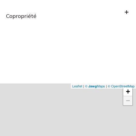
Copropriété
Leaflet
|
©
Maps
|
© OpenStreetMap
Jawg
+
−