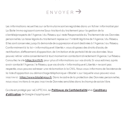
ENVOYER
Les informations recueillies sur ce formulaire sont enregistrées dans un fichier informatisé par
La Boite Immo agissant comme Sous-traitant du traitement pour la gestion de la
clientèle/prospects de l'Agence / du Réseau qui reste Responsable du Traitement de vos Données
personnelles. La base légale du traitement repose sur l'intérêt légitime de l'Agence / du Réseau.
Elles sont conservées jusqu'à demande de suppression et sont destinées à l'Agence / au Réseau.
Conformément à la loi « informatique et libertés », vous disposez des droits d’accès, de
rectification, d’effacement, d’opposition, de limitation et de portabilité de vos données. Vous
pouvez retirer votre consentement à tout moment en contactant directement l’Agence / Le Réseau.
Consultez le site
https://cnil.fr/fr
pour plus d’informations sur vos droits. Si vous estimez, après
avoir contacté l'Agence / le Réseau, que vos droits « Informatique et Libertés » ne sont pas
respectés, vous pouvez adresser une réclamation à la CNIL. Nous vous informons de l’existence de
la liste d'opposition au démarchage téléphonique « Bloctel », sur laquelle vous pouvez vous
inscrire ici :
https://www.bloctel.gouv.fr
. Dans le cadre de la protection des Données personnelles,
nous vous invitons à ne pas inscrire de Données sensibles dans le champ de saisie libre.
Ce site est protégé par reCAPTCHA, les
Politiques de Confidentialité
et es
Conditions
d'utilisation
de Google s'appliquent.