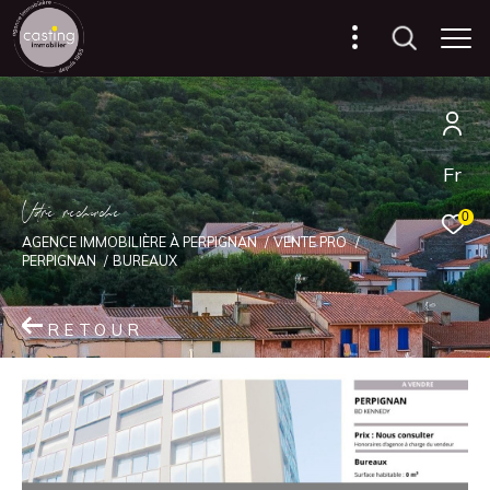
Fr
V
o
r
e
r
e
c
e
c
e
0
AGENCE IMMOBILIÈRE À PERPIGNAN
VENTE PRO
PERPIGNAN
BUREAUX
RETOUR