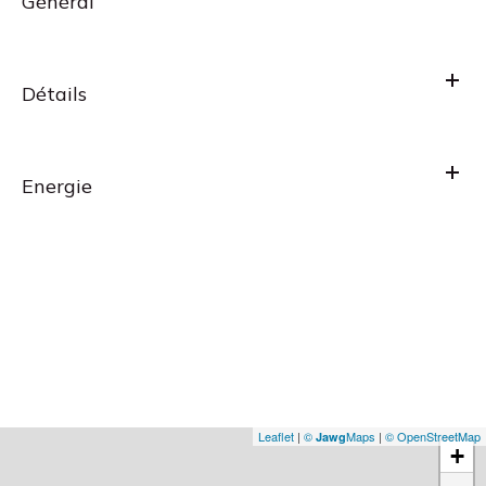
Général
Détails
Energie
Leaflet
|
©
Maps
|
© OpenStreetMap
Jawg
+