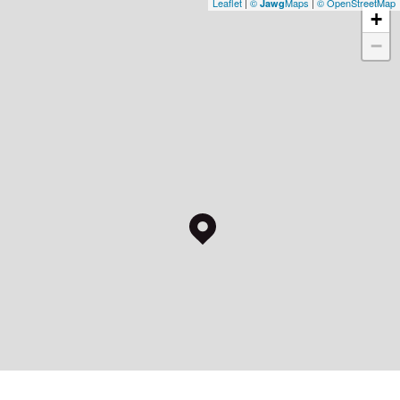
Leaflet
|
©
Maps
|
© OpenStreetMap
Jawg
+
−