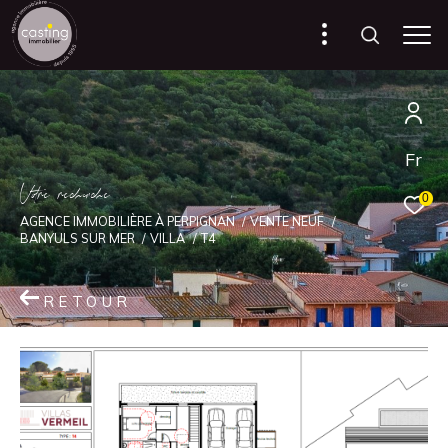
Fr
V
o
r
e
r
e
c
e
c
e
0
AGENCE IMMOBILIÈRE À PERPIGNAN
VENTE NEUF
BANYULS SUR MER
VILLA
T4
RETOUR