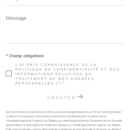
Message
*
* Champ obligatoire
J'AI PRIS CONNAISSANCE DE LA
POLITIQUE DE CONFIDENTIALITÉ ET DES
INFORMATIONS RELATIVES AU
TRAITEMENT DE MES DONNÉES
PERSONNELLES (*)*
ENVOYER
Les informations recueillies sur ce formulaire sont enregistrées dans un fichier informatisé par
La Boite Immo agissant comme Sous-traitant du traitement pour la gestion de la
clientèle/prospects de l'Agence / du Réseau qui reste Responsable du Traitement de vos Données
personnelles. La base légale du traitement repose sur l'intérêt légitime de l'Agence / du Réseau.
Elles sont conservées jusqu'à demande de suppression et sont destinées à l'Agence / au Réseau.