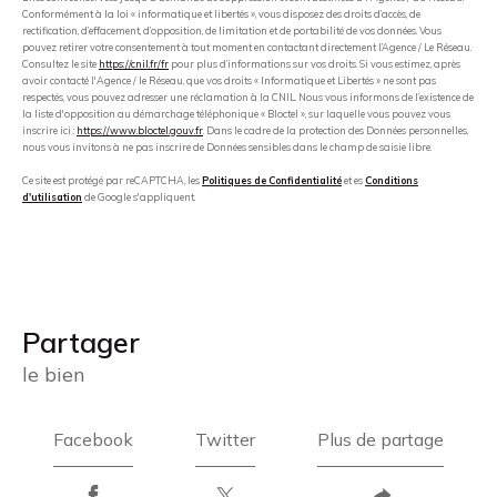
Conformément à la loi « informatique et libertés », vous disposez des droits d’accès, de
rectification, d’effacement, d’opposition, de limitation et de portabilité de vos données. Vous
pouvez retirer votre consentement à tout moment en contactant directement l’Agence / Le Réseau.
Consultez le site
https://cnil.fr/fr
pour plus d’informations sur vos droits. Si vous estimez, après
avoir contacté l'Agence / le Réseau, que vos droits « Informatique et Libertés » ne sont pas
respectés, vous pouvez adresser une réclamation à la CNIL. Nous vous informons de l’existence de
la liste d'opposition au démarchage téléphonique « Bloctel », sur laquelle vous pouvez vous
inscrire ici :
https://www.bloctel.gouv.fr
. Dans le cadre de la protection des Données personnelles,
nous vous invitons à ne pas inscrire de Données sensibles dans le champ de saisie libre.
Ce site est protégé par reCAPTCHA, les
Politiques de Confidentialité
et es
Conditions
d'utilisation
de Google s'appliquent.
partager
le bien
Facebook
Twitter
Plus de partage