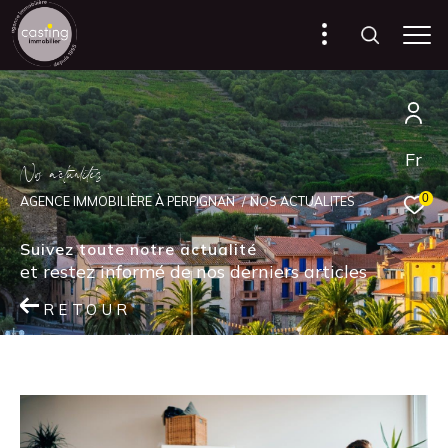
Fr
N
o
a
c
t
u
a
i
é
s
0
AGENCE IMMOBILIÈRE À PERPIGNAN
NOS ACTUALITES
Suivez toute notre actualité
et restez informé de nos derniers articles
RETOUR