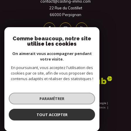
contact@casting-immo.com
22 Rue du Castillet
66000
Perpignan
Comme beaucoup, notre site
utilise les cookies
On aimerait vous accompagner pendant
votre visite.
En poursuivant, vous acceptez l'utilisation des
Adhérents
cookies par ce site, afin de vous proposer des
contenus adaptés et réaliser des statistiques !
PARAMÉTRER
© 2026 | Tous droits réservés | Traduction powered by Google |
Nos honoraires
Plan du site
Mentions légales
Admin
Nos liens
Politique RGPD
Cookies
TOUT ACCEPTER