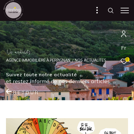
Fr
N
o
a
c
t
u
a
i
é
s
0
AGENCE IMMOBILIÈRE À PERPIGNAN
NOS ACTUALITES
Suivez toute notre actualité
et restez informé de nos derniers articles
RETOUR