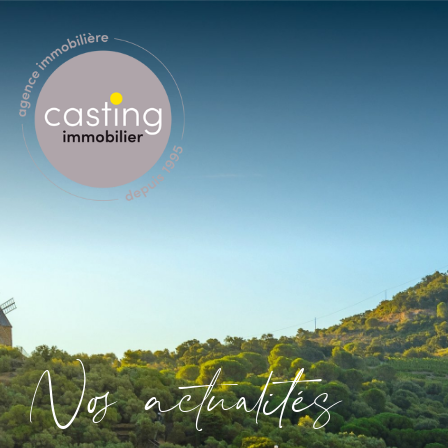
N
o
a
c
t
u
a
i
é
s