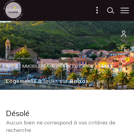
Fr
V
o
r
e
r
e
c
e
c
e
0
AGENCE IMMOBILIÈRE À PERPIGNAN
LOCATION
BAIXAS
Logements à louer sur Baixas
Désolé
Aucun bien ne correspond à vos critères de
recherche