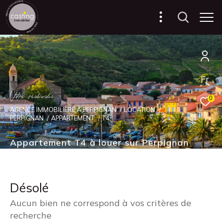
Fr
V
o
r
e
r
e
c
e
c
e
0
AGENCE IMMOBILIÈRE À PERPIGNAN
LOCATION
PERPIGNAN
APPARTEMENT
T4
Appartement T4 à louer sur Perpignan
Désolé
Aucun bien ne correspond à vos critères de
recherche