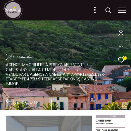
Fr
V
o
r
e
r
e
c
e
c
e
0
AGENCE IMMOBILIÈRE À PERPIGNAN
VENTE
CABESTANY
APPARTEMENT
T4
VENDU PAR L AGENCE A CABESTANY APPARTEMENT 1ER
ETAGE TYPE 4 75M SH TERRASSE PARKINGS CASTING
IMMOBIL
RETOUR