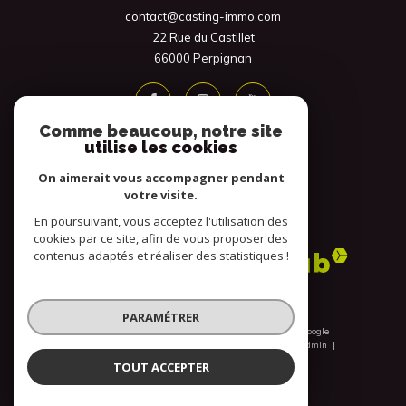
contact@casting-immo.com
22 Rue du Castillet
66000
Perpignan
Comme beaucoup, notre site
utilise les cookies
On aimerait vous accompagner pendant
votre visite.
En poursuivant, vous acceptez l'utilisation des
Adhérents
cookies par ce site, afin de vous proposer des
contenus adaptés et réaliser des statistiques !
PARAMÉTRER
© 2026 | Tous droits réservés | Traduction powered by Google |
Nos honoraires
Plan du site
Mentions légales
Admin
Nos liens
Politique RGPD
Cookies
TOUT ACCEPTER