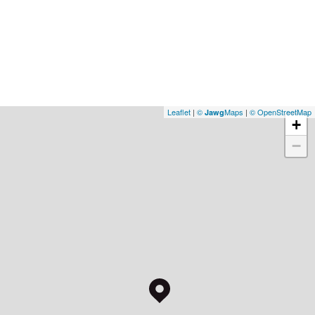
Leaflet
|
©
Maps
|
© OpenStreetMap
Jawg
+
−