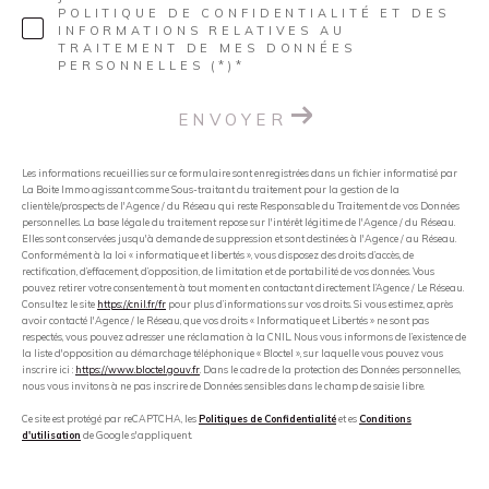
POLITIQUE DE CONFIDENTIALITÉ ET DES
INFORMATIONS RELATIVES AU
TRAITEMENT DE MES DONNÉES
PERSONNELLES (*)*
ENVOYER
Les informations recueillies sur ce formulaire sont enregistrées dans un fichier informatisé par
La Boite Immo agissant comme Sous-traitant du traitement pour la gestion de la
clientèle/prospects de l'Agence / du Réseau qui reste Responsable du Traitement de vos Données
personnelles. La base légale du traitement repose sur l'intérêt légitime de l'Agence / du Réseau.
Elles sont conservées jusqu'à demande de suppression et sont destinées à l'Agence / au Réseau.
Conformément à la loi « informatique et libertés », vous disposez des droits d’accès, de
rectification, d’effacement, d’opposition, de limitation et de portabilité de vos données. Vous
pouvez retirer votre consentement à tout moment en contactant directement l’Agence / Le Réseau.
Consultez le site
https://cnil.fr/fr
pour plus d’informations sur vos droits. Si vous estimez, après
avoir contacté l'Agence / le Réseau, que vos droits « Informatique et Libertés » ne sont pas
respectés, vous pouvez adresser une réclamation à la CNIL. Nous vous informons de l’existence de
la liste d'opposition au démarchage téléphonique « Bloctel », sur laquelle vous pouvez vous
inscrire ici :
https://www.bloctel.gouv.fr
. Dans le cadre de la protection des Données personnelles,
nous vous invitons à ne pas inscrire de Données sensibles dans le champ de saisie libre.
Ce site est protégé par reCAPTCHA, les
Politiques de Confidentialité
et es
Conditions
d'utilisation
de Google s'appliquent.